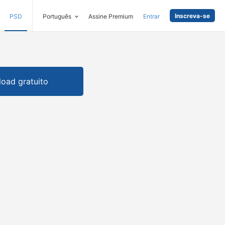
Inscreva-se
PSD
Português
Assine Premium
Entrar
oad gratuito