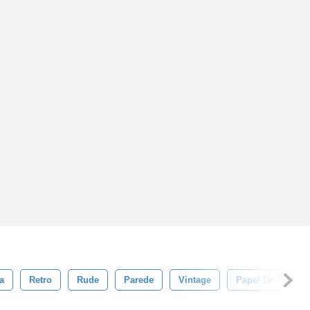
a
Retro
Rude
Parede
Vintage
Papel De Parede