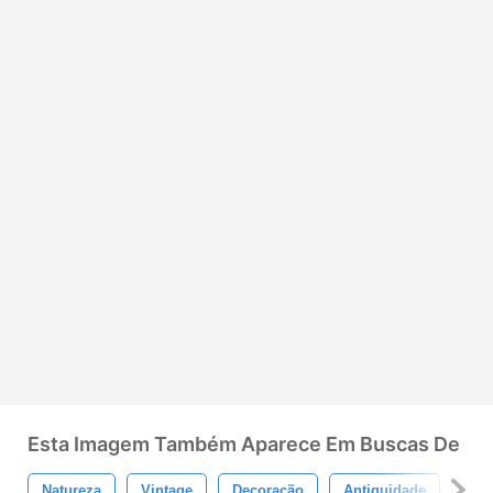
Esta Imagem Também Aparece Em Buscas De
Natureza
Vintage
Decoração
Antiguidade
Vel