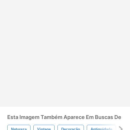
Esta Imagem Também Aparece Em Buscas De
Natureza
Vintage
Decoração
Antiguidade
Vel