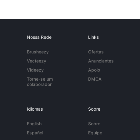
Nossa Rede
Links
Brusheezy
Ofertas
Vecteezy
Anunciantes
Videezy
Apoio
Torne-se um
DMCA
colaborador
Idiomas
Sobre
English
Sobre
Español
Equipe