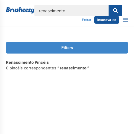
echar
Entrar
Inscreva-se
Filters
Renascimento Pincéis
0 pincéis correspondentes
renascimento