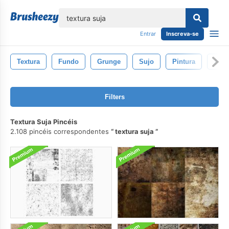
echar
Entrar
Inscreva-se
Textura
Fundo
Grunge
Sujo
Pintura
Abst
Filters
Textura Suja Pincéis
2.108 pincéis correspondentes
textura suja