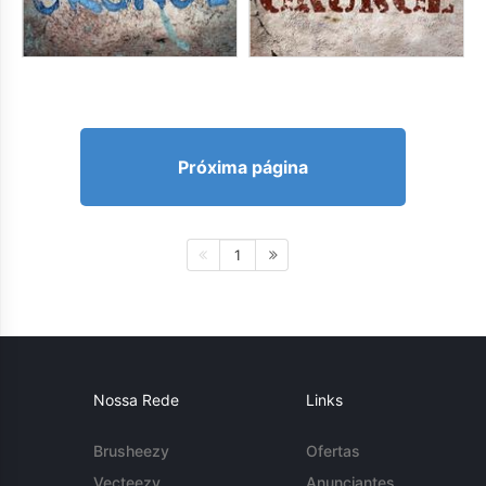
Próxima página
1
Nossa Rede
Links
Brusheezy
Ofertas
Vecteezy
Anunciantes