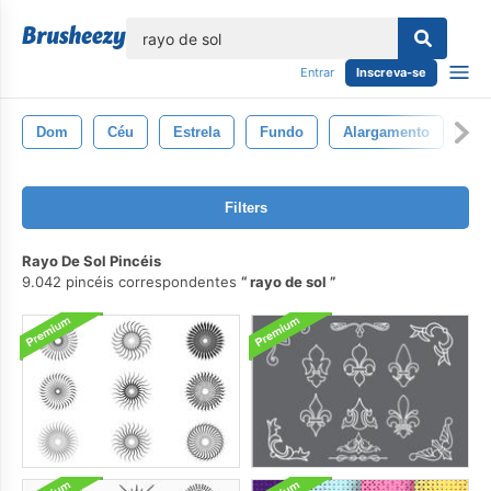
echar
Entrar
Inscreva-se
Dom
Céu
Estrela
Fundo
Alargamento
Bri
Filters
Rayo De Sol Pincéis
9.042 pincéis correspondentes
rayo de sol