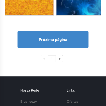
Próxima página
1
Nossa Rede
Links
Brusheezy
Ofertas