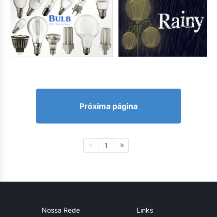
Próxima página
1
Nossa Rede
Links