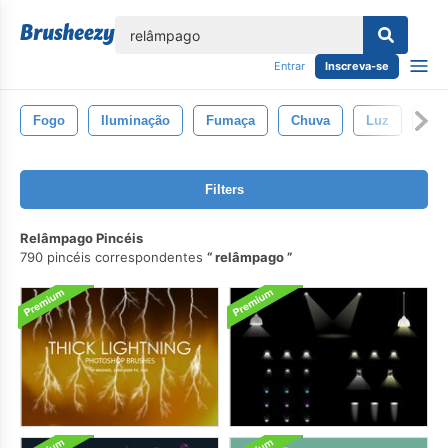
echar
Entrar
Inscreva-se
Fogo
Iluminação
Fumaça
Chuva
Luz
Nuv
Filters
Relâmpago Pincéis
790 pincéis correspondentes
relâmpago