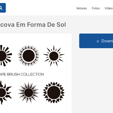
Vetores
Fotos
Vídeo
scova Em Forma De Sol
Downl