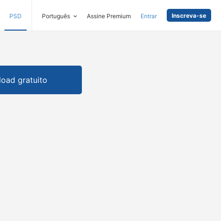
Inscreva-se
PSD
Português
Assine Premium
Entrar
oad gratuito