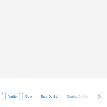
Verão
Dom
Raio De Sol
Oculos De Sol
Luz So