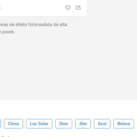
S
s de efeito fotorrealista de alta
 pixels.
Clima
Luz Solar
Dom
Alto
Azul
Beleza