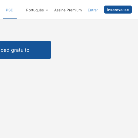
Inscreva-se
PSD
Português
Assine Premium
Entrar
oad gratuito