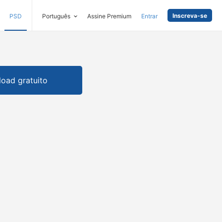
Inscreva-se
PSD
Português
Assine Premium
Entrar
oad gratuito