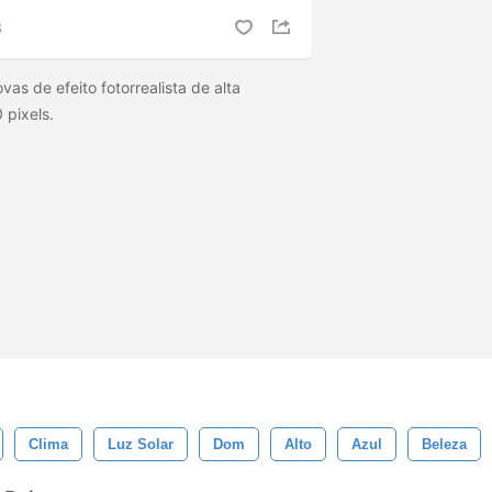
S
s de efeito fotorrealista de alta
 pixels.
Clima
Luz Solar
Dom
Alto
Azul
Beleza