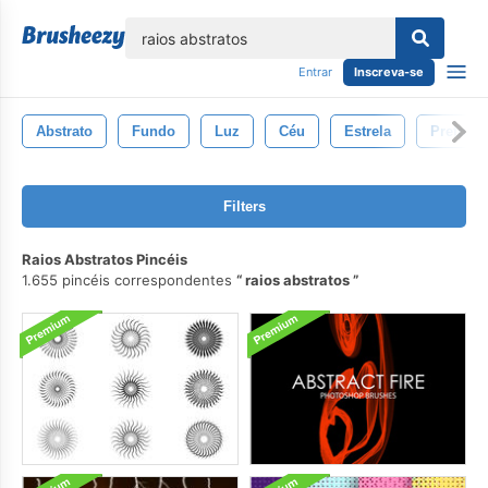
echar
Entrar
Inscreva-se
Abstrato
Fundo
Luz
Céu
Estrela
Preto
Filters
Raios Abstratos Pincéis
1.655 pincéis correspondentes
raios abstratos