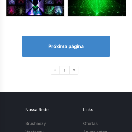
Próxima página
1
Nossa Rede
Links
Brusheezy
Ofertas
Vecteezy
Anunciantes