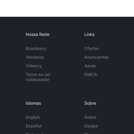
Nossa Rede
Links
Brusheezy
Ofertas
Vecteezy
Anunciantes
Videezy
Apoio
Torne-se um
DMCA
colaborador
Idiomas
Sobre
English
Sobre
Español
Equipe