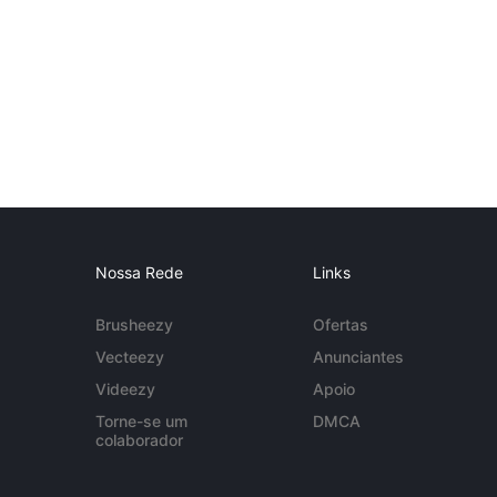
Nossa Rede
Links
Brusheezy
Ofertas
Vecteezy
Anunciantes
Videezy
Apoio
Torne-se um
DMCA
colaborador