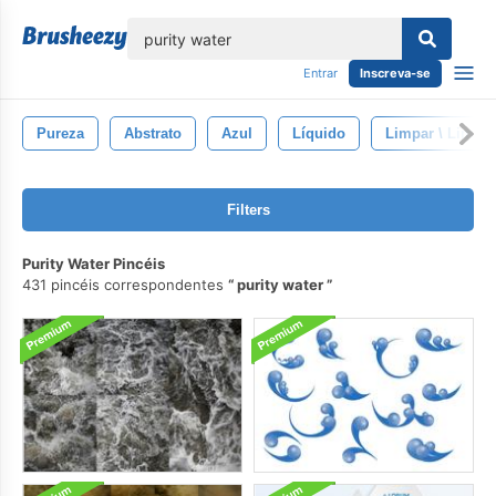
echar
Entrar
Inscreva-se
Pureza
Abstrato
Azul
Líquido
Limpar \ Limpo
Filters
Purity Water Pincéis
431 pincéis correspondentes
purity water