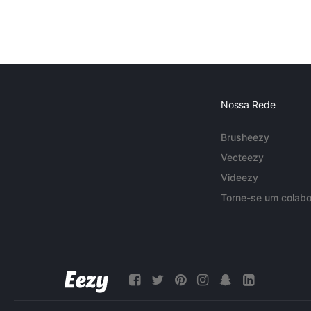
Nossa Rede
Brusheezy
Vecteezy
Videezy
Torne-se um colabo