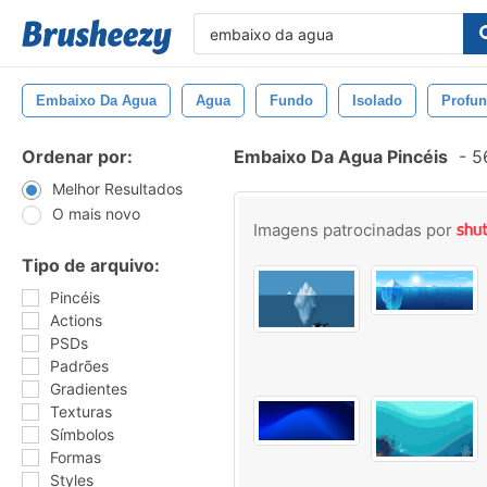
Embaixo Da Agua
Agua
Fundo
Isolado
Profu
Ordenar por:
Embaixo Da Agua Pincéis
-
56
Melhor Resultados
O mais novo
Imagens patrocinadas por
Tipo de arquivo:
Pincéis
Actions
PSDs
Padrões
Gradientes
Texturas
Símbolos
Formas
Styles