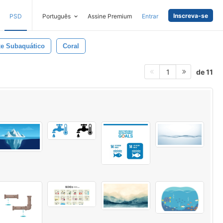
Inscreva-se
PSD
Português
Assine Premium
Entrar
xe Subaquático
Coral
de 11
1