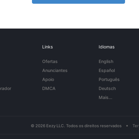
Links
Idiomas
Ofertas
English
Anunciantes
Español
Apoio
Português
rador
DMCA
Deutsch
Mais...
•
© 2026 Eezy LLC. Todos os direitos reservados
Te