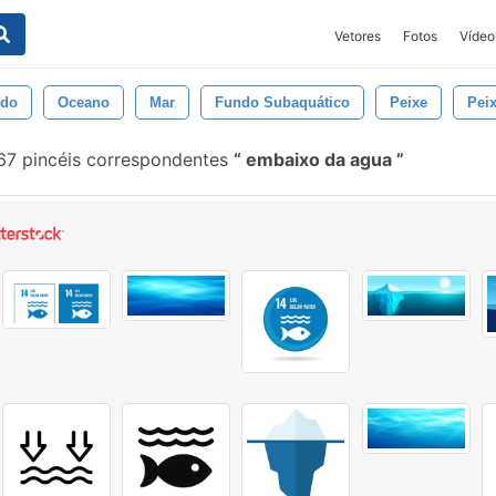
Vetores
Fotos
Vídeo
ndo
Oceano
Mar
Fundo Subaquático
Peixe
Pei
7 pincéis correspondentes
embaixo da agua