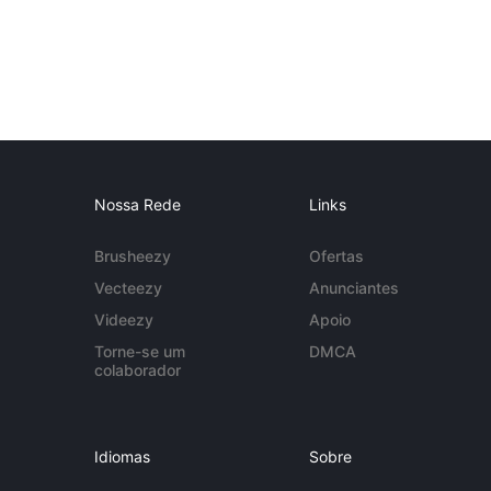
Nossa Rede
Links
Brusheezy
Ofertas
Vecteezy
Anunciantes
Videezy
Apoio
Torne-se um
DMCA
colaborador
Idiomas
Sobre