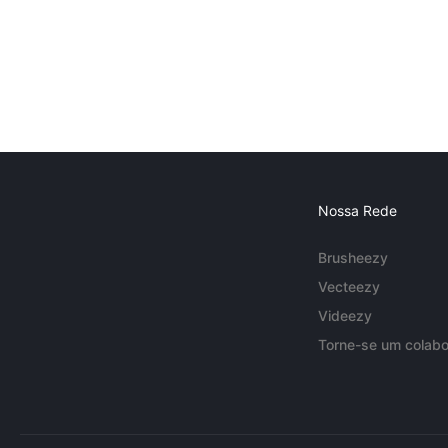
Nossa Rede
Brusheezy
Vecteezy
Videezy
Torne-se um colabo