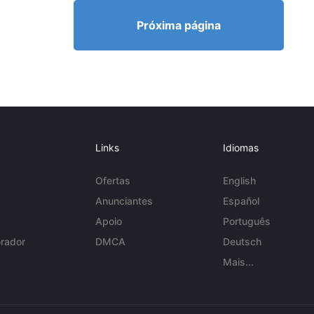
Próxima página
Links
Idiomas
Ofertas
English
Anunciantes
Español
Apoio
Português
rador
DMCA
Deutsch
Mais...