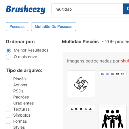
Pessoas
Multidão De Pessoas
Ordenar por:
Multidão Pincéis
-
209 pincéi
Melhor Resultados
O mais novo
Imagens patrocinadas por
Tipo de arquivo:
Pincéis
Actions
PSDs
Padrões
Gradientes
Texturas
Símbolos
Formas
Styles