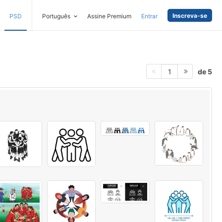
Inscreva-se
PSD
Português
Assine Premium
Entrar
de 5
1