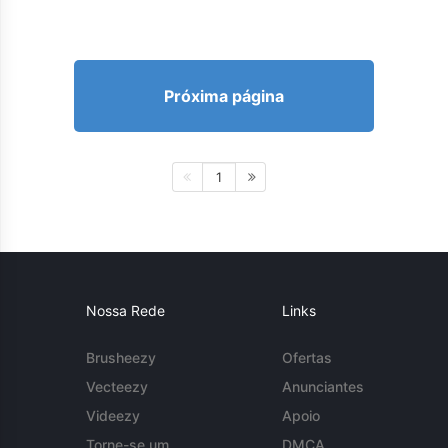
Próxima página
1
Nossa Rede
Links
Brusheezy
Ofertas
Vecteezy
Anunciantes
Videezy
Apoio
Torne-se um
DMCA