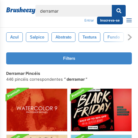
echar
Entrar
Inscreva-se
Azul
Salpico
Abstrato
Textura
Fundo
Flu
Filters
Derramar Pincéis
446 pincéis correspondentes
derramar