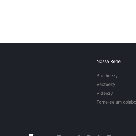
Nossa Rede
Brusheezy
Vecteezy
Videezy
Torne-se um colabo