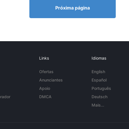
Próxima página
Links
Idiomas
Ofertas
English
Anunciantes
Español
Apoio
Português
rador
DMCA
Deutsch
Mais...