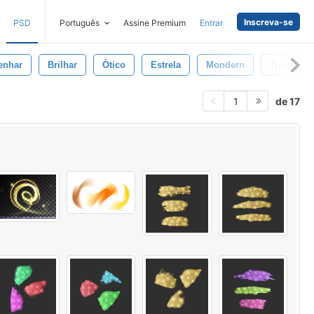
Inscreva-se
PSD
Português
Assine Premium
Entrar
enhar
Brilhar
Ótico
Estrela
Mondern
Transpare
de 17
1