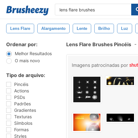
Lens Flare
Alargamento
Lente
Brilho
Luz
Ordenar por:
Lens Flare Brushes Pincéis
-
Melhor Resultados
O mais novo
Imagens patrocinadas por
Tipo de arquivo:
Pincéis
Actions
PSDs
Padrões
Gradientes
Texturas
Símbolos
Formas
Styles