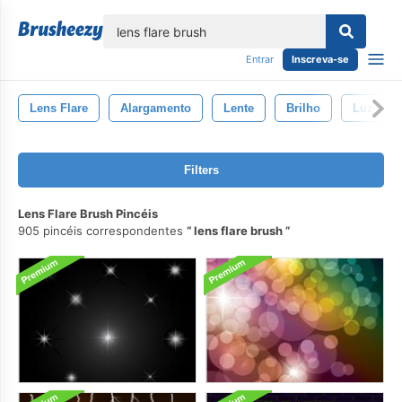
echar
Entrar
Inscreva-se
Lens Flare
Alargamento
Lente
Brilho
Luz
Filters
Lens Flare Brush Pincéis
905 pincéis correspondentes
lens flare brush