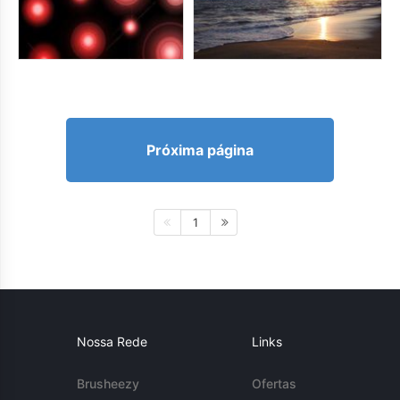
Próxima página
1
Nossa Rede
Links
Brusheezy
Ofertas