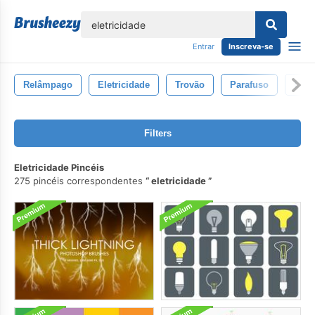
echar
Entrar
Inscreva-se
Relâmpago
Eletricidade
Trovão
Parafuso
Luz
Filters
Eletricidade Pincéis
275 pincéis correspondentes
eletricidade