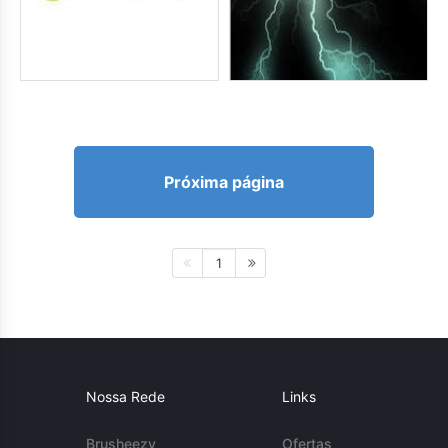
Próxima página
1
Nossa Rede
Links
Brusheezy
Ofertas