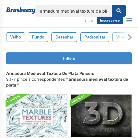
echar
Entrar
Inscreva-se
Velho
Fundo
Desenhar
Padronizar
Vintage
Filters
Armadura Medieval Textura De Plata Pincéis
9.177 pincéis correspondentes
armadura medieval textura de
plata