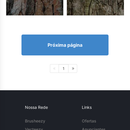
Próxima página
1
Nossa Rede
Links
Brusheezy
Ofertas
Vecteezy
Anunciantes