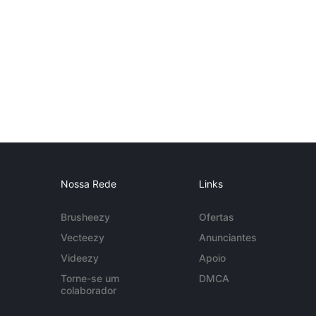
Nossa Rede
Links
Brusheezy
Ofertas
Vecteezy
Anunciantes
Videezy
Apoio
Torne-se um
DMCA
colaborador