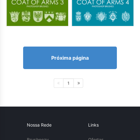
Próxima página
1
Nossa Rede
Links
Brusheezy
Ofertas