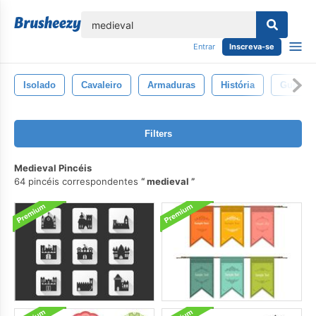
echar
Entrar
Inscreva-se
Isolado
Cavaleiro
Armaduras
História
Guerrei
Filters
Medieval Pincéis
64 pincéis correspondentes
medieval