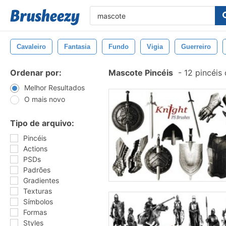
Cavaleiro
Fantasia
Fundo
Vigia
Guerreiro
Ordenar por:
Mascote Pincéis
-
12 pincéis
Melhor Resultados
O mais novo
Tipo de arquivo:
Pincéis
Actions
PSDs
Padrões
Gradientes
Texturas
Símbolos
Formas
Styles