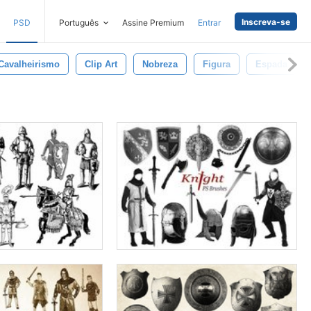
Inscreva-se
PSD
Português
Assine Premium
Entrar
Cavalheirismo
Clip Art
Nobreza
Figura
Espada