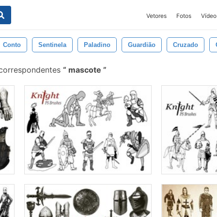
Vetores
Fotos
Vídeo
Conto
Sentinela
Paladino
Guardião
Cruzado
 correspondentes
mascote