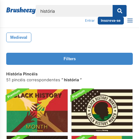
echar
Entrar
Inscreva-se
Medieval
Filters
História Pincéis
51 pincéis correspondentes
história