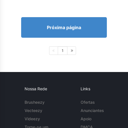
Próxima página
1
Nossa Rede
Links
Brusheezy
Ofertas
Vecteezy
Anunciantes
Videezy
Apoio
Torne-se um
DMCA