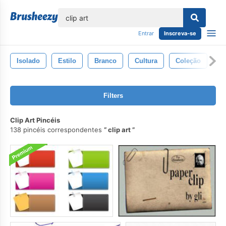
echar
Entrar
Inscreva-se
Isolado
Estilo
Branco
Cultura
Coleção
Ar
Filters
Clip Art Pincéis
138 pincéis correspondentes
clip art