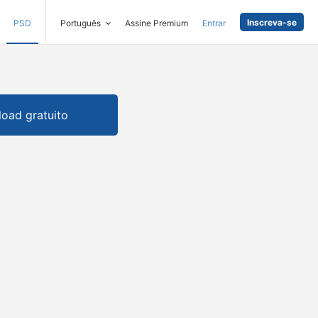
Inscreva-se
PSD
Português
Assine Premium
Entrar
oad gratuito