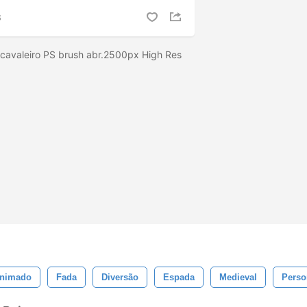
S
 cavaleiro PS brush abr.2500px High Res
Animado
Fada
Diversão
Espada
Medieval
Pers