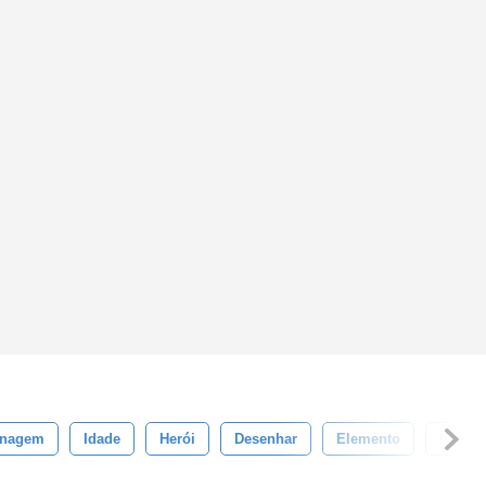
onagem
Idade
Herói
Desenhar
Elemento
Isolad