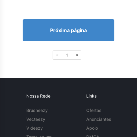
Próxima página
1
Nossa Rede
Links
Brusheezy
Ofertas
Vecteezy
Anunciantes
Videezy
Apoio
Torne-se um
DMCA