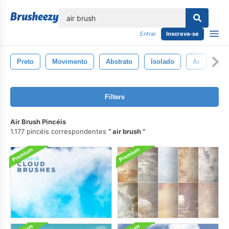
echar
Entrar
Inscreva-se
Preto
Movimento
Abstrato
Isolado
Ar
Sp
Filters
Air Brush Pincéis
1.177 pincéis correspondentes
air brush