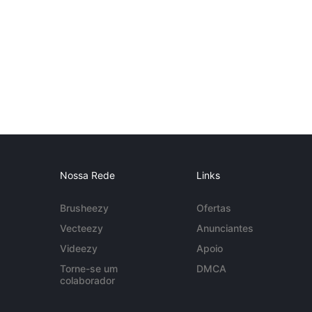
Nossa Rede
Links
Brusheezy
Ofertas
Vecteezy
Anunciantes
Videezy
Apoio
Torne-se um
DMCA
colaborador