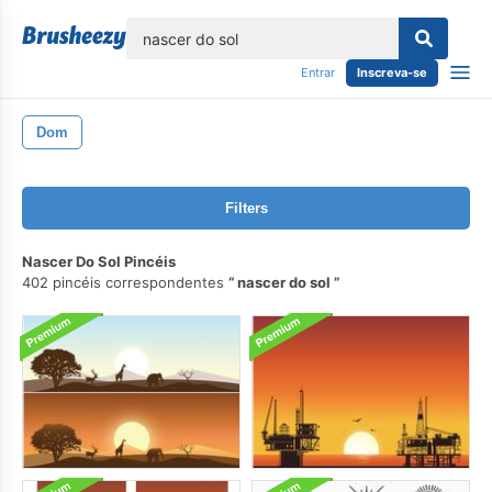
echar
Entrar
Inscreva-se
Dom
Filters
Nascer Do Sol Pincéis
402 pincéis correspondentes
nascer do sol