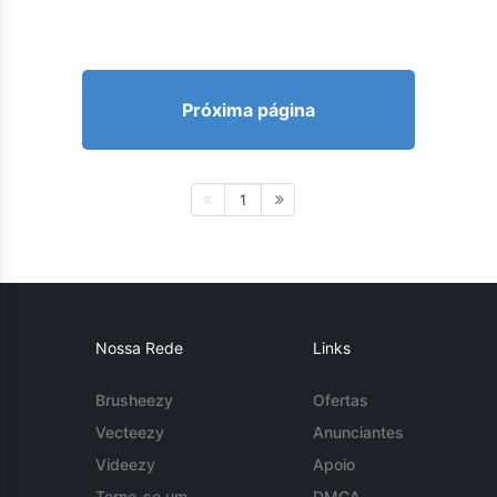
Próxima página
1
Nossa Rede
Links
Brusheezy
Ofertas
Vecteezy
Anunciantes
Videezy
Apoio
Torne-se um
DMCA