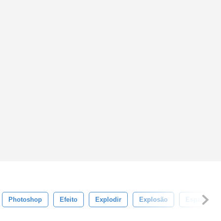
Photoshop
Efeito
Explodir
Explosão
Espalhado