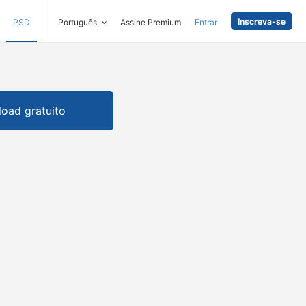
Inscreva-se
PSD
Português
Assine Premium
Entrar
oad gratuito