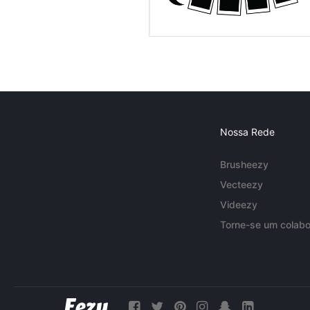
Nossa Rede
Brusheezy
Vecteezy
Videezy
Torne-se um colabo