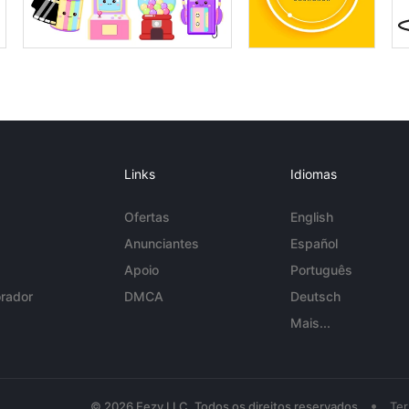
Links
Idiomas
Ofertas
English
Anunciantes
Español
Apoio
Português
rador
DMCA
Deutsch
Mais...
•
© 2026 Eezy LLC. Todos os direitos reservados
Te