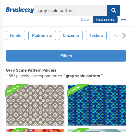
echar
Entrar
Inscreva-se
Fundo
Padronizar
Cinzento
Textura
Parede
Filters
Gray Scale Pattern Pincéis
1.551 pincéis correspondentes
gray scale pattern