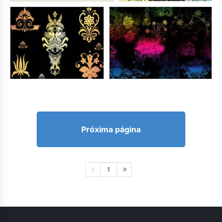
Próxima página
1