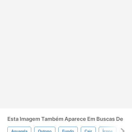
Esta Imagem Também Aparece Em Buscas De
Aquarela
Outono
Fundo
Cair
Ícone
Padr