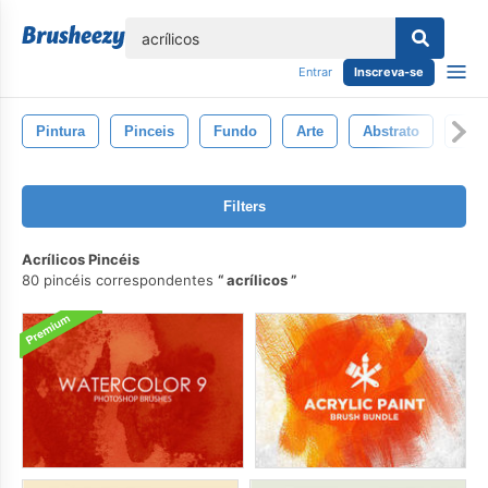
echar
Entrar
Inscreva-se
Pintura
Pinceis
Fundo
Arte
Abstrato
Aqu
Filters
Acrílicos Pincéis
80 pincéis correspondentes
acrílicos