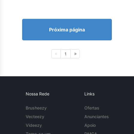
Próxima página
1
Nossa Rede
Links
Brusheezy
Ofertas
Vecteezy
Anunciantes
Videezy
Apoio
Torne-se um
DMCA