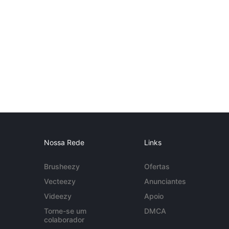
Nossa Rede
Links
Brusheezy
Ofertas
Vecteezy
Anunciantes
Videezy
Apoio
Torne-se um
DMCA
colaborador