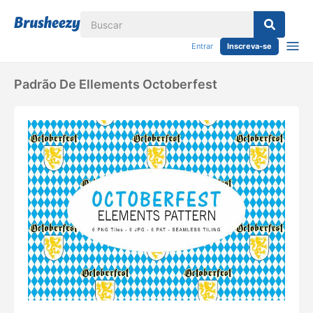
Entrar
Inscreva-se
Padrão De Ellements Octoberfest