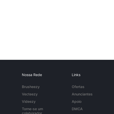
Nossa Rede
Links
Brusheezy
Ofertas
Vecteezy
Anunciantes
Videezy
Apoio
Torne-se um
DMCA
colaborador