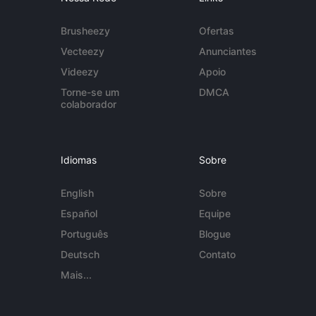
Brusheezy
Ofertas
Vecteezy
Anunciantes
Videezy
Apoio
Torne-se um
DMCA
colaborador
Idiomas
Sobre
English
Sobre
Español
Equipe
Português
Blogue
Deutsch
Contato
Mais...