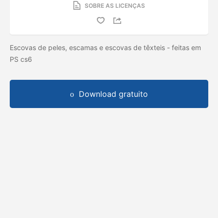
SOBRE AS LICENÇAS
Escovas de peles, escamas e escovas de têxteis - feitas em
PS cs6
Download gratuito