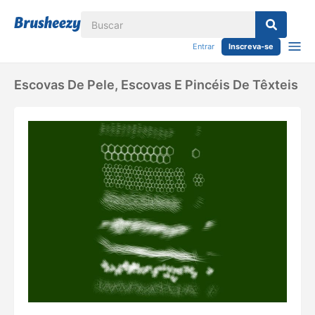
Entrar
Inscreva-se
Escovas De Pele, Escovas E Pincéis De Têxteis