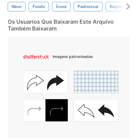
Néon
Fundo
Ícone
Padronizar
Repetir
D
Os Usuarios Que Baixaram Este Arquivo
Também Baixaram
Imagens patrocinadas