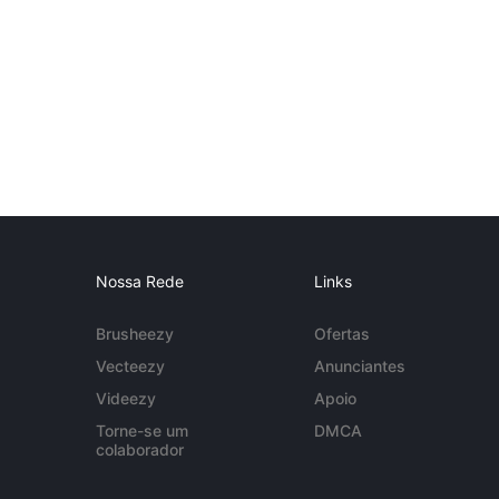
Nossa Rede
Links
Brusheezy
Ofertas
Vecteezy
Anunciantes
Videezy
Apoio
Torne-se um
DMCA
colaborador