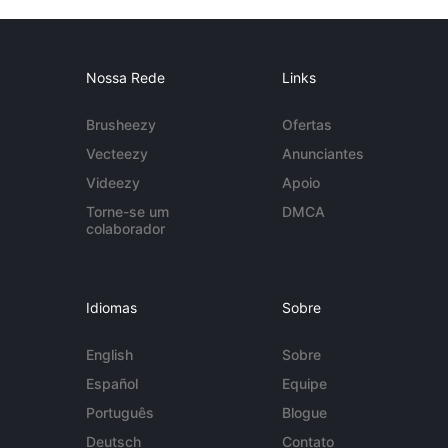
Nossa Rede
Links
Brusheezy
Ofertas
Vecteezy
Anunciantes
Videezy
Apoio
Torne-se um
DMCA
colaborador
Idiomas
Sobre
English
Sobre
Español
Equipe
Português
Blogue
Deutsch
Contato