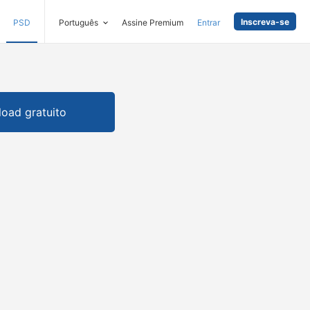
Inscreva-se
PSD
Português
Assine Premium
Entrar
oad gratuito