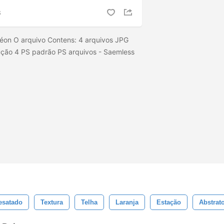
S
éon O arquivo Contens: 4 arquivos JPG
ção 4 PS padrão PS arquivos - Saemless
esatado
Textura
Telha
Laranja
Estação
Abstrat