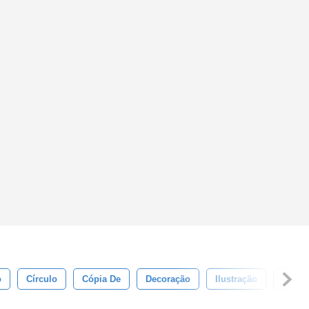
o
Círculo
Cópia De
Decoração
Ilustração
Verme