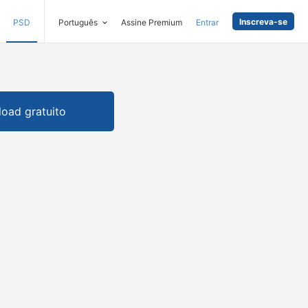
Inscreva-se
PSD
Português
Assine Premium
Entrar
oad gratuito