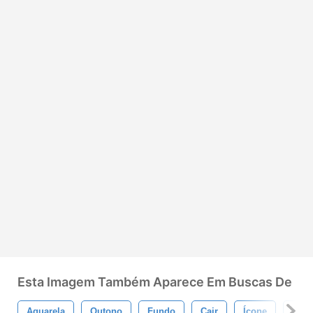
Esta Imagem Também Aparece Em Buscas De
Aquarela
Outono
Fundo
Cair
Ícone
Padr