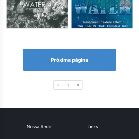
Próxima página
1
Nossa Rede
Links