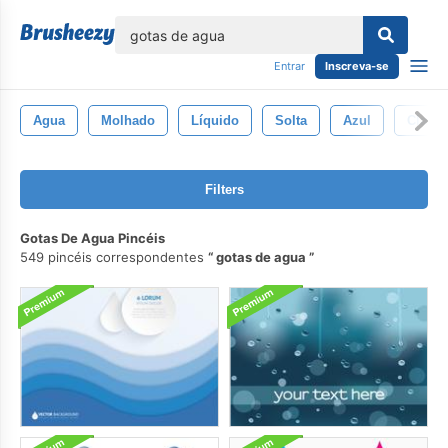
echar
Entrar
Inscreva-se
Agua
Molhado
Líquido
Solta
Azul
Claro
Filters
Gotas De Agua Pincéis
549 pincéis correspondentes
gotas de agua