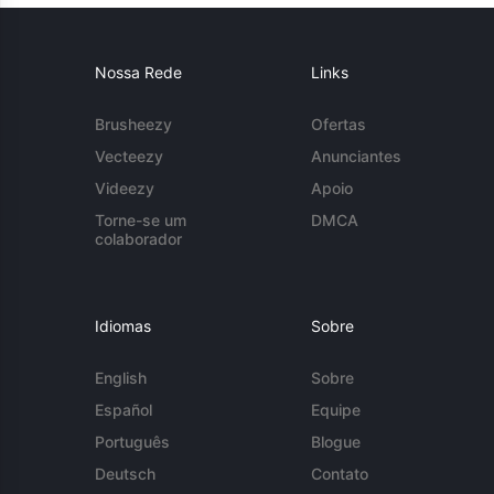
Nossa Rede
Links
Brusheezy
Ofertas
Vecteezy
Anunciantes
Videezy
Apoio
Torne-se um
DMCA
colaborador
Idiomas
Sobre
English
Sobre
Español
Equipe
Português
Blogue
Deutsch
Contato