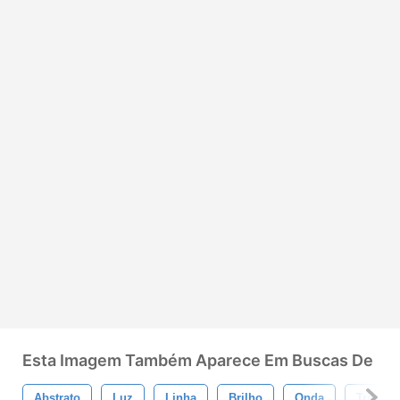
Esta Imagem Também Aparece Em Buscas De
Abstrato
Luz
Linha
Brilho
Onda
Trilha L