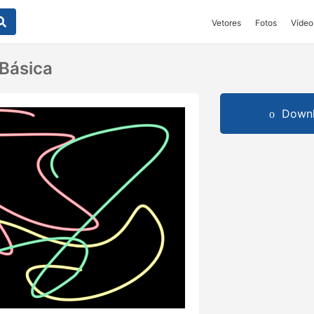
Vetores
Fotos
Vídeo
 Básica
Downl