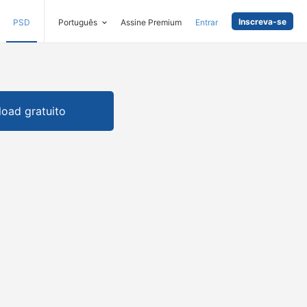
Inscreva-se
PSD
Português
Assine Premium
Entrar
oad gratuito