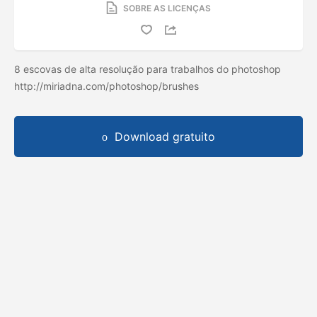
SOBRE AS LICENÇAS
8 escovas de alta resolução para trabalhos do photoshop
http://miriadna.com/photoshop/brushes
Download gratuito