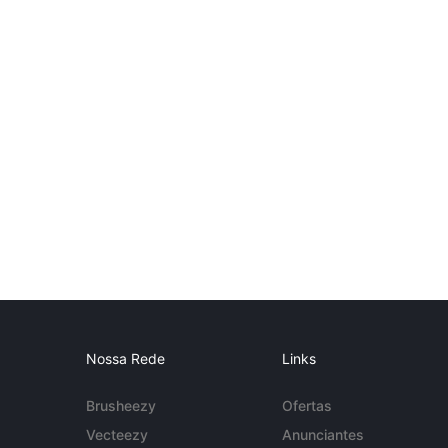
Nossa Rede
Links
Brusheezy
Ofertas
Vecteezy
Anunciantes